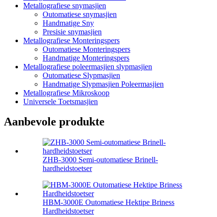
Metallografiese snymasjien
Outomatiese snymasjien
Handmatige Sny
Presisie snymasjien
Metallografiese Monteringspers
Outomatiese Monteringspers
Handmatige Monteringspers
Metallografiese poleermasjien slypmasjien
Outomatiese Slypmasjien
Handmatige Slypmasjien Poleermasjien
Metallografiese Mikroskoop
Universele Toetsmasjien
Aanbevole produkte
ZHB-3000 Semi-outomatiese Brinell-
hardheidstoetser
HBM-3000E Outomatiese Hektipe Briness
Hardheidstoetser