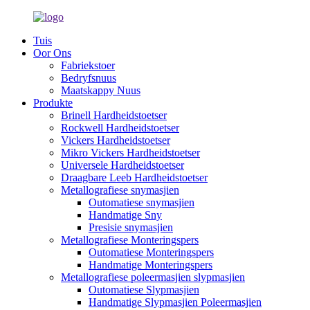
Tuis
Oor Ons
Fabriekstoer
Bedryfsnuus
Maatskappy Nuus
Produkte
Brinell Hardheidstoetser
Rockwell Hardheidstoetser
Vickers Hardheidstoetser
Mikro Vickers Hardheidstoetser
Universele Hardheidstoetser
Draagbare Leeb Hardheidstoetser
Metallografiese snymasjien
Outomatiese snymasjien
Handmatige Sny
Presisie snymasjien
Metallografiese Monteringspers
Outomatiese Monteringspers
Handmatige Monteringspers
Metallografiese poleermasjien slypmasjien
Outomatiese Slypmasjien
Handmatige Slypmasjien Poleermasjien