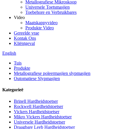
Metallografiese Mikroskoop
Universele Toetsmasjien
Toebehore en Verbruikbares
Video
Maatskappyvideo
Produkte Video
Gereelde vrae
Kontak Ons
Kliëntgeval
English
Tuis
Produkte
Metallografiese poleermasjien slypmasjien
Outomatiese Slypmasjien
Kategorieë
Brinell Hardheidstoetser
Rockwell Hardheidstoetser
Vickers Hardheidstoetser
Mikro Vickers Hardheidstoetser
Universele Hardheidstoetser
Draagbare Leeb Hardheidstoetser