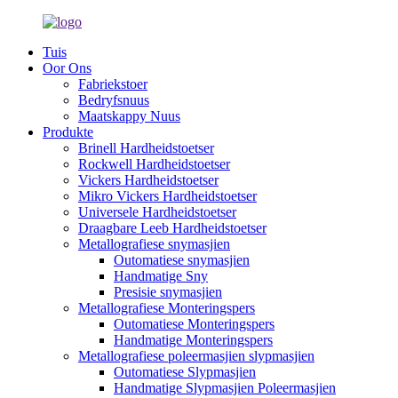
Tuis
Oor Ons
Fabriekstoer
Bedryfsnuus
Maatskappy Nuus
Produkte
Brinell Hardheidstoetser
Rockwell Hardheidstoetser
Vickers Hardheidstoetser
Mikro Vickers Hardheidstoetser
Universele Hardheidstoetser
Draagbare Leeb Hardheidstoetser
Metallografiese snymasjien
Outomatiese snymasjien
Handmatige Sny
Presisie snymasjien
Metallografiese Monteringspers
Outomatiese Monteringspers
Handmatige Monteringspers
Metallografiese poleermasjien slypmasjien
Outomatiese Slypmasjien
Handmatige Slypmasjien Poleermasjien