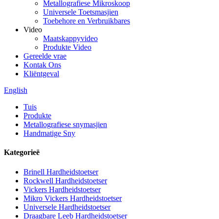
Metallografiese Mikroskoop
Universele Toetsmasjien
Toebehore en Verbruikbares
Video
Maatskappyvideo
Produkte Video
Gereelde vrae
Kontak Ons
Kliëntgeval
English
Tuis
Produkte
Metallografiese snymasjien
Handmatige Sny
Kategorieë
Brinell Hardheidstoetser
Rockwell Hardheidstoetser
Vickers Hardheidstoetser
Mikro Vickers Hardheidstoetser
Universele Hardheidstoetser
Draagbare Leeb Hardheidstoetser