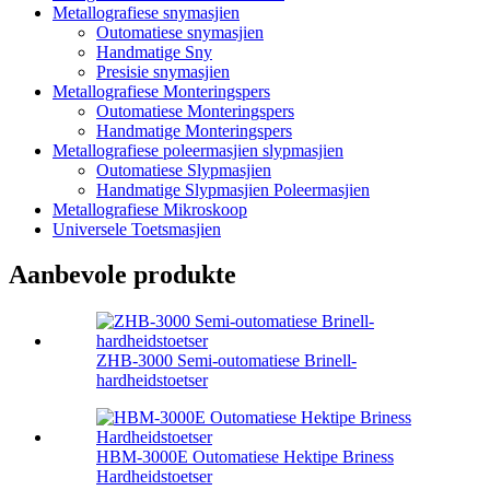
Metallografiese snymasjien
Outomatiese snymasjien
Handmatige Sny
Presisie snymasjien
Metallografiese Monteringspers
Outomatiese Monteringspers
Handmatige Monteringspers
Metallografiese poleermasjien slypmasjien
Outomatiese Slypmasjien
Handmatige Slypmasjien Poleermasjien
Metallografiese Mikroskoop
Universele Toetsmasjien
Aanbevole produkte
ZHB-3000 Semi-outomatiese Brinell-
hardheidstoetser
HBM-3000E Outomatiese Hektipe Briness
Hardheidstoetser