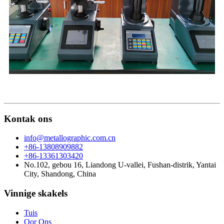
Kontak ons
info@metallographic.com.cn
+86-13808909882
+86-13361303420
No.102, gebou 16, Liandong U-vallei, Fushan-distrik, Yantai
City, Shandong, China
Vinnige skakels
Tuis
Oor Ons