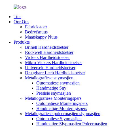
Tuis
Oor Ons
Fabriekstoer
Bedryfsnuus
Maatskappy Nuus
Produkte
Brinell Hardheidstoetser
Rockwell Hardheidstoetser
Vickers Hardheidstoetser
Mikro Vickers Hardheidstoetser
Universele Hardheidstoetser
Draagbare Leeb Hardheidstoetser
Metallografiese snymasjien
Outomatiese snymasjien
Handmatige Sny
Presisie snymasjien
Metallografiese Monteringspers
Outomatiese Monteringspers
Handmatige Monteringspers
Metallografiese poleermasjien slypmasjien
Outomatiese Slypmasjien
Handmatige Slypmasjien Poleermasjien