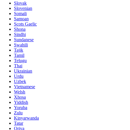
Slovak
Slovenian
Somali
Samoan
Scots Gaelic
Shona
Sindhi
Sundanese
Swahili
Tajik
Tamil
Telugu
Thai
Ukrainian
Urdu
Uzbek
Vietnamese
Welsh
Xhosa
Yiddish
Yoruba
Zulu
Kinyarwanda
Tatar
Oriya