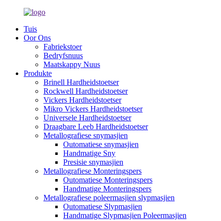
Tuis
Oor Ons
Fabriekstoer
Bedryfsnuus
Maatskappy Nuus
Produkte
Brinell Hardheidstoetser
Rockwell Hardheidstoetser
Vickers Hardheidstoetser
Mikro Vickers Hardheidstoetser
Universele Hardheidstoetser
Draagbare Leeb Hardheidstoetser
Metallografiese snymasjien
Outomatiese snymasjien
Handmatige Sny
Presisie snymasjien
Metallografiese Monteringspers
Outomatiese Monteringspers
Handmatige Monteringspers
Metallografiese poleermasjien slypmasjien
Outomatiese Slypmasjien
Handmatige Slypmasjien Poleermasjien