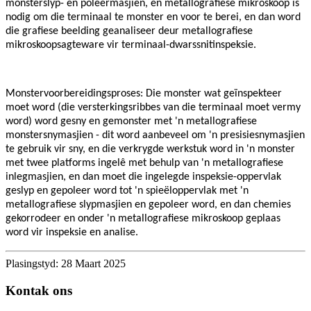
monsterslyp- en poleermasjien, en metallografiese mikroskoop is
nodig om die terminaal te monster en voor te berei, en dan word
die grafiese beelding geanaliseer deur metallografiese
mikroskoopsagteware vir terminaal-dwarssnitinspeksie.
Monstervoorbereidingsproses: Die monster wat geïnspekteer
moet word (die versterkingsribbes van die terminaal moet vermy
word) word gesny en gemonster met 'n metallografiese
monstersnymasjien - dit word aanbeveel om 'n presisiesnymasjien
te gebruik vir sny, en die verkrygde werkstuk word in 'n monster
met twee platforms ingelê met behulp van 'n metallografiese
inlegmasjien, en dan moet die ingelegde inspeksie-oppervlak
geslyp en gepoleer word tot 'n spieëloppervlak met 'n
metallografiese slypmasjien en gepoleer word, en dan chemies
gekorrodeer en onder 'n metallografiese mikroskoop geplaas
word vir inspeksie en analise.
Plasingstyd: 28 Maart 2025
Kontak ons