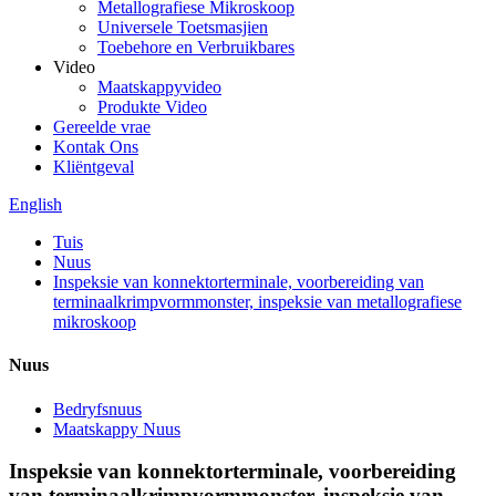
Metallografiese Mikroskoop
Universele Toetsmasjien
Toebehore en Verbruikbares
Video
Maatskappyvideo
Produkte Video
Gereelde vrae
Kontak Ons
Kliëntgeval
English
Tuis
Nuus
Inspeksie van konnektorterminale, voorbereiding van
terminaalkrimpvormmonster, inspeksie van metallografiese
mikroskoop
Nuus
Bedryfsnuus
Maatskappy Nuus
Inspeksie van konnektorterminale, voorbereiding
van terminaalkrimpvormmonster, inspeksie van