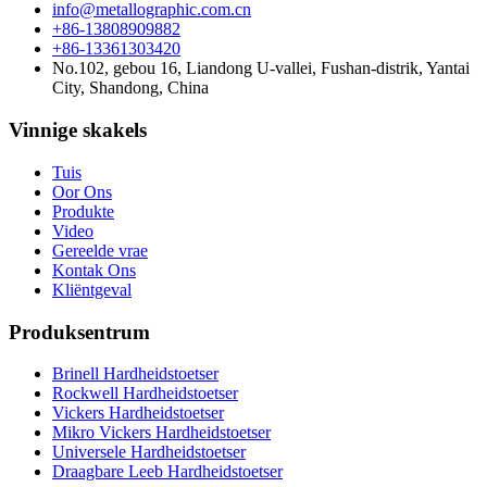
info@metallographic.com.cn
+86-13808909882
+86-13361303420
No.102, gebou 16, Liandong U-vallei, Fushan-distrik, Yantai
City, Shandong, China
Vinnige skakels
Tuis
Oor Ons
Produkte
Video
Gereelde vrae
Kontak Ons
Kliëntgeval
Produksentrum
Brinell Hardheidstoetser
Rockwell Hardheidstoetser
Vickers Hardheidstoetser
Mikro Vickers Hardheidstoetser
Universele Hardheidstoetser
Draagbare Leeb Hardheidstoetser